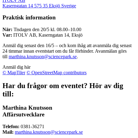
ITOLV AB
Kaserngatan 14
575 35
Eksjö
Sverige
Praktisk information
När:
Tisdagen den 20/5 kl. 08.00–10.00
Var:
ITOLV AB, Kaserngatan 14, Eksjö
Anmäl dig senast den 16/5 – och kom ihåg att avanmäla dig senast
24 timmar innan eventstart om du får förhinder. Avanmälan görs
till
marthina.knutsson@sciencepark.se
.
Anmäl dig här
© MapTiler
© OpenStreetMap contributors
Har du frågor om eventet? Hör av dig
till:
Marthina Knutsson
Affärsutvecklare
Telefon:
0381-36271
Mail:
marthina.knutsson@sciencepark.se