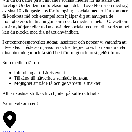
Vill du bli bättre på att använda sociala medier för att stärka ditt
företag? Under den här föreläsningen delar Tove Norrisson med sig
av sina 10 viktigaste tips för framgång i sociala medier. Du kommer
få konkreta råd och exempel som hjälper dig att navigera de
möjligheter och utmaningar som sociala medier innebär. Oavsett om
du är nybörjare eller redan använder sociala medier i din verksamhet
kan du plocka med dig något användbart.
I entreprenörsnätverket stöttar, inspirerar och peppar vi varandra att
utvecklas – både som personer och entreprenörer. Här kan du dela
dina utmaningar och få stöd i ett förtroligt och prestigelöst format.
Som medlem får du:
Inbjudningar till årets event
Tillgång till nätverkets samlade kunskap
Möjlighet att både få och ge värdefulla insikter
Allt är kostnadsfritt, och vi bjuder på kaffe och fralla.
Varmt välkommen!