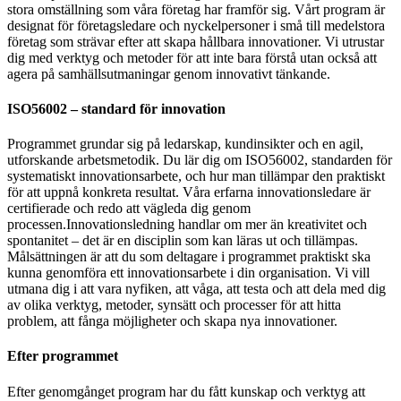
stora omställning som våra företag har framför sig. Vårt program är
designat för företagsledare och nyckelpersoner i små till medelstora
företag som strävar efter att skapa hållbara innovationer. Vi utrustar
dig med verktyg och metoder för att inte bara förstå utan också att
agera på samhällsutmaningar genom innovativt tänkande.
ISO56002 – standard för innovation
Programmet grundar sig på ledarskap, kundinsikter och en agil,
utforskande arbetsmetodik. Du lär dig om ISO56002, standarden för
systematiskt innovationsarbete, och hur man tillämpar den praktiskt
för att uppnå konkreta resultat. Våra erfarna innovationsledare är
certifierade och redo att vägleda dig genom
processen.Innovationsledning handlar om mer än kreativitet och
spontanitet – det är en disciplin som kan läras ut och tillämpas.
Målsättningen är att du som deltagare i programmet praktiskt ska
kunna genomföra ett innovationsarbete i din organisation. Vi vill
utmana dig i att vara nyfiken, att våga, att testa och att dela med dig
av olika verktyg, metoder, synsätt och processer för att hitta
problem, att fånga möjligheter och skapa nya innovationer.
Efter programmet
Efter genomgånget program har du fått kunskap och verktyg att