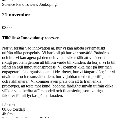
Science Park Towers, Jönköping
21 november
08:00
Tillfälle 4: Innovationsprocessen
När vi förstår vad innovation är, hur vi kan arbeta systematiskt
utifrån olika perspektiv. Vi har koll på hur vår omvärld förändras
och hur vi kan agera på den och vi har säkerställt att vi löser ett
riktigt problem genom att tillföra värde till kunden, då börjar vi få till
stånd en agil innovationsprocess. Vi kommer kika mer på hur man
engagerar hela organisationen i idéarbetet, hur vi fångar idéer, hur vi
utvärderar och resurssätter dem, hur vi jobbar med ett portföljtänk
och riskhanterar. Vi kommer även prata om att ta fram enkla
prototyper, att testa mot kund, bedöma färdighetsnivån utifrån olika
villkor samt beröra affärsmodell och finansiering som viktiga
faktorer för att lyckas på marknaden.
Läs mer
08:00 torsdag
4h 0m