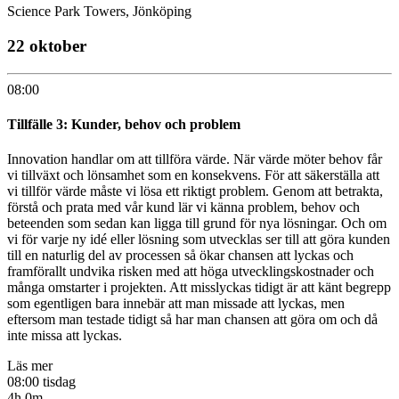
Science Park Towers, Jönköping
22 oktober
08:00
Tillfälle 3: Kunder, behov och problem
Innovation handlar om att tillföra värde. När värde möter behov får
vi tillväxt och lönsamhet som en konsekvens. För att säkerställa att
vi tillför värde måste vi lösa ett riktigt problem. Genom att betrakta,
förstå och prata med vår kund lär vi känna problem, behov och
beteenden som sedan kan ligga till grund för nya lösningar. Och om
vi för varje ny idé eller lösning som utvecklas ser till att göra kunden
till en naturlig del av processen så ökar chansen att lyckas och
framförallt undvika risken med att höga utvecklingskostnader och
många omstarter i projekten. Att misslyckas tidigt är att känt begrepp
som egentligen bara innebär att man missade att lyckas, men
eftersom man testade tidigt så har man chansen att göra om och då
inte missa att lyckas.
Läs mer
08:00 tisdag
4h 0m