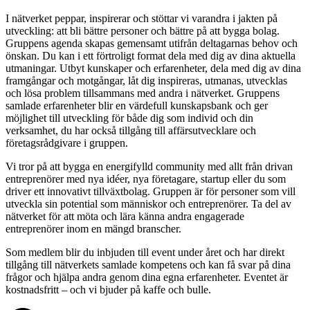
I nätverket peppar, inspirerar och stöttar vi varandra i jakten på
utveckling: att bli bättre personer och bättre på att bygga bolag.
Gruppens agenda skapas gemensamt utifrån deltagarnas behov och
önskan. Du kan i ett förtroligt format dela med dig av dina aktuella
utmaningar. Utbyt kunskaper och erfarenheter, dela med dig av dina
framgångar och motgångar, låt dig inspireras, utmanas, utvecklas
och lösa problem tillsammans med andra i nätverket. Gruppens
samlade erfarenheter blir en värdefull kunskapsbank och ger
möjlighet till utveckling för både dig som individ och din
verksamhet, du har också tillgång till affärsutvecklare och
företagsrådgivare i gruppen.
Vi tror på att bygga en energifylld community med allt från drivan
entreprenörer med nya idéer, nya företagare, startup eller du som
driver ett innovativt tillväxtbolag. Gruppen är för personer som vill
utveckla sin potential som människor och entreprenörer. Ta del av
nätverket för att möta och lära känna andra engagerade
entreprenörer inom en mängd branscher.
Som medlem blir du inbjuden till event under året och har direkt
tillgång till nätverkets samlade kompetens och kan få svar på dina
frågor och hjälpa andra genom dina egna erfarenheter. Eventet är
kostnadsfritt – och vi bjuder på kaffe och bulle.