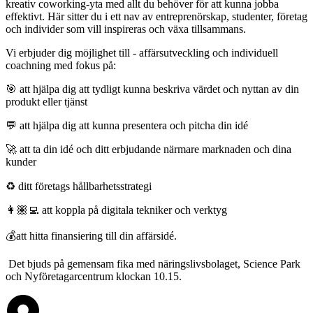
kreativ coworking-yta med allt du behöver för att kunna jobba
effektivt. Här sitter du i ett nav av entreprenörskap, studenter, företag
och individer som vill inspireras och växa tillsammans.
Vi erbjuder dig möjlighet till - affärsutveckling och individuell
coachning med fokus på:
🎯 att hjälpa dig att tydligt kunna beskriva värdet och nyttan av din
produkt eller tjänst
💬 att hjälpa dig att kunna presentera och pitcha din idé
🚀 att ta din idé och ditt erbjudande närmare marknaden och dina
kunder
♻️ ditt företags hållbarhetsstrategi
👩🏽‍💻 att koppla på digitala tekniker och verktyg
💰att hitta finansiering till din affärsidé.
Det bjuds på gemensam fika med näringslivsbolaget, Science Park
och Nyföretagarcentrum klockan 10.15.