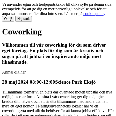
Vi använder egna och tredjepartskakor till olika syfte på denna sida,
exempelvis för att ge dig en mer personlig upplevelse och för att
anpassa annonser efter dina intressen. Läs mer på
cookie policy
Okej!
Nej tack
Coworking
Välkommen till vår coworking för du som driver
eget företag. En plats för dig som är kreativ och
sugen på att jobba i en inspirerande miljö med
likasinnade.
Anmäl dig här
28 maj 2024 08:00-12:00
Science Park Eksjö
Tillsammans formar vi en plats där oväntade möten uppstår och nya
möjligheter tar form. Att sitta i vår coworking ger dig möjlighet att
bredda ditt nätverk och att få sitta tillsammans med andra utan att
hyra ett eget kontor. I Näringslivsenhetens lokaler har vi en
coworking-yta med allt du behöver för att kunna jobba effektivt. Här
sitter du i ett nav av entreprenörskap, företag och individer som vill