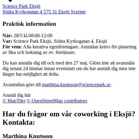
Science Park Eksjö
Södra Kyrkogatan 4
575 31
Eksjö
Sverige
Praktisk information
När:
28/5 kl.08:00-12:00
Var:
Science Park Eksjö, Södra Kyrkogatan 4, Eksjö
För vem:
Alla kreativa egenföretagare. Anmälan krävs för planering
av fika och bokning av ev. föreläsare.
Du kan anmäla dig till och med den 27 maj. Glöm inte att avanmäla
dig senast 24 timmar innan eventstart om du har anmält dig men inte
längre har möjlighet att delta.
Avanmälan görs till
marthina.knutsson@sciencepark.se
.
Anmäl dig här
© MapTiler
© OpenStreetMap contributors
Har du frågor om vår coworking i Eksjö?
Kontakta:
Marthina Knutsson