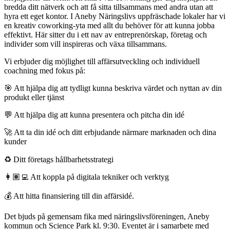
bredda ditt nätverk och att få sitta tillsammans med andra utan att
hyra ett eget kontor. I Aneby Näringslivs uppfräschade lokaler har vi
en kreativ coworking-yta med allt du behöver för att kunna jobba
effektivt. Här sitter du i ett nav av entreprenörskap, företag och
individer som vill inspireras och växa tillsammans.
Vi erbjuder dig möjlighet till affärsutveckling och individuell
coachning med fokus på:
🎯 Att hjälpa dig att tydligt kunna beskriva värdet och nyttan av din
produkt eller tjänst
💬 Att hjälpa dig att kunna presentera och pitcha din idé
🚀 Att ta din idé och ditt erbjudande närmare marknaden och dina
kunder
♻️ Ditt företags hållbarhetsstrategi
👩🏽‍💻 Att koppla på digitala tekniker och verktyg
💰 Att hitta finansiering till din affärsidé.
Det bjuds på gemensam fika med näringslivsföreningen, Aneby
kommun och Science Park kl. 9:30. Eventet är i samarbete med