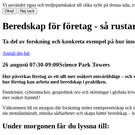
Vi använder egna och tredjepartskakor till olika syfte på denna sida, 
Okej!
Nej tack
Beredskap för företag - så rust
Ta del av forskning och konkreta exempel på hur inn
Anmäl dig här
26 augusti 07:30-09:00
Science Park Towers
Hur påverkas företag av ett allt mer osäkert omvärldsläge – och
hur företag kan arbeta med beredskap i praktiken.
Pandemier, cyberattacker, geopolitisk oro och störningar i globala leve
mer osäker framtid?
Välkommen till en morgon där forskning möter entreprenörskap och in
sin motståndskraft, minska sårbarheter och skapa bättre beredskap – bå
Under morgonen får du lyssna till: