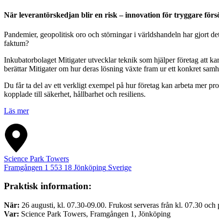
När leverantörskedjan blir en risk – innovation för tryggare förs
Pandemier, geopolitisk oro och störningar i världshandeln har gjort de
faktum?
Inkubatorbolaget Mitigater utvecklar teknik som hjälper företag att kar
berättar Mitigater om hur deras lösning växte fram ur ett konkret samh
Du får ta del av ett verkligt exempel på hur företag kan arbeta mer pr
kopplade till säkerhet, hållbarhet och resiliens.
Läs mer
Science Park Towers
Framgången 1
553 18
Jönköping
Sverige
Praktisk information:
När:
26 augusti, kl. 07.30-09.00. Frukost serveras från kl. 07.30 och
Var:
Science Park Towers, Framgången 1, Jönköping