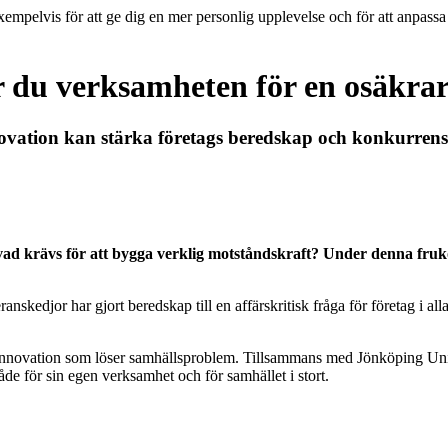
exempelvis för att ge dig en mer personlig upplevelse och för att anpass
ar du verksamheten för en osäkrar
ovation kan stärka företags beredskap och konkurrens
 vad krävs för att bygga verklig motståndskraft? Under denna fru
ranskedjor har gjort beredskap till en affärskritisk fråga för företag i 
novation som löser samhällsproblem. Tillsammans med Jönköping Univers
de för sin egen verksamhet och för samhället i stort.