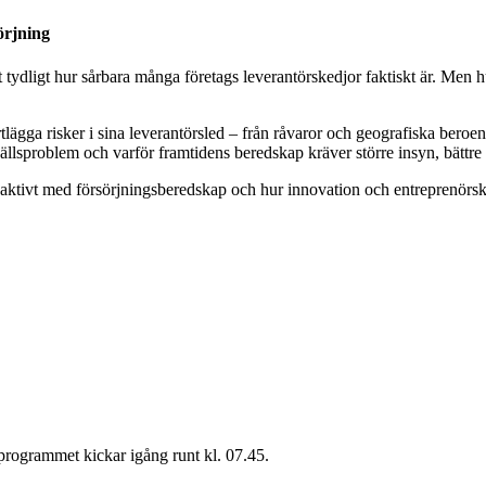
örjning
t tydligt hur sårbara många företags leverantörskedjor faktiskt är. Men 
tlägga risker i sina leverantörsled – från råvaror och geografiska beroen
ällsproblem och varför framtidens beredskap kräver större insyn, bättre
oaktivt med försörjningsberedskap och hur innovation och entreprenörskap
 programmet kickar igång runt kl. 07.45.