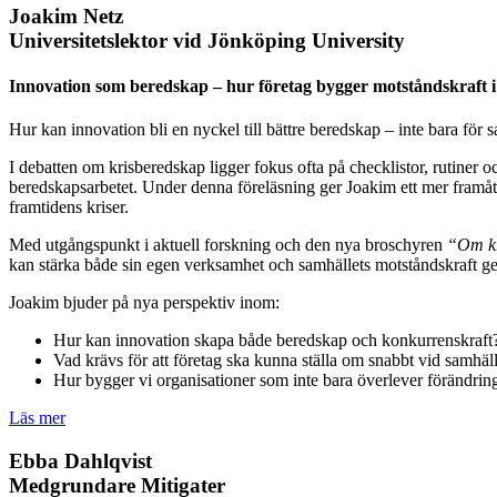
Joakim Netz
Universitetslektor vid Jönköping University
Innovation som beredskap – hur företag bygger motståndskraft i 
Hur kan innovation bli en nyckel till bättre beredskap – inte bara för 
I debatten om krisberedskap ligger fokus ofta på checklistor, rutiner 
beredskapsarbetet. Under denna föreläsning ger Joakim ett mer framåtl
framtidens kriser.
Med utgångspunkt i aktuell forskning och den nya broschyren
“Om kr
kan stärka både sin egen verksamhet och samhällets motståndskraft g
Joakim bjuder på nya perspektiv inom:
Hur kan innovation skapa både beredskap och konkurrenskraft
Vad krävs för att företag ska kunna ställa om snabbt vid samhäll
Hur bygger vi organisationer som inte bara överlever förändri
Läs mer
Ebba Dahlqvist
Medgrundare Mitigater