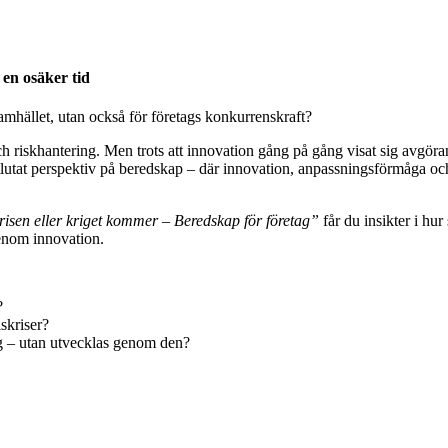
en osäker tid
samhället, utan också för företags konkurrenskraft?
och riskhantering. Men trots att innovation gång på gång visat sig avgör
utat perspektiv på beredskap – där innovation, anpassningsförmåga och 
isen eller kriget kommer – Beredskap för företag”
får du insikter i hu
enom innovation.
?
skriser?
ng – utan utvecklas genom den?