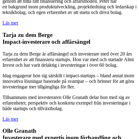
genom att hitta rätt finansiering och affärsmodell. Peter har
en bakgrund inom produktutveckling, projektledning och ledarskap i
teknikbolag, och egen erfarenhet av att starta och driva bolag.
Läs mer
Tarja zu dem Berge
Impact-investerare och affärsängel
Tarja zu dem Berge är affärsängel och investerare med över 20 års
erfarenhet av att finansiera startups. Hon var med och startade Almi
Invest och har varit delaktig i investeringar i över 60 bolag.
Idag engagerar hon sig särskilt i impact-startups – bland annat inom
innovativa lösningar baserade på svampar – och brinner för att göra
investeringar mer tillgängliga för fler.
Tillsammans med investeraren Olle Granath delar hon med sig av
erfarenheter, perspektiv och konkreta exempel från investeringar i
både startups och tillväxtbolag.
Läs mer
Olle Granath
Investerare med expertis inom förhandling och