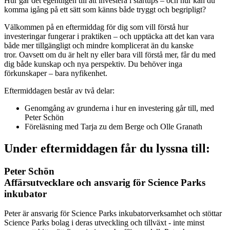
Hur går det egentligen till att investera i startups – och hur kan du
komma igång på ett sätt som känns både tryggt och begripligt?
Välkommen på en eftermiddag för dig som vill förstå hur
investeringar fungerar i praktiken – och upptäcka att det kan vara
både mer tillgängligt och mindre komplicerat än du kanske
tror. Oavsett om du är helt ny eller bara vill förstå mer, får du med
dig både kunskap och nya perspektiv. Du behöver inga
förkunskaper – bara nyfikenhet.
Eftermiddagen består av två delar:
Genomgång av grunderna i hur en investering går till, med
Peter Schön
Föreläsning med Tarja zu dem Berge och Olle Granath
Under eftermiddagen får du lyssna till:
Peter Schön
Affärsutvecklare och ansvarig för Science Parks
inkubator
Peter är ansvarig för Science Parks inkubatorverksamhet och stöttar
Science Parks bolag i deras utveckling och tillväxt - inte minst